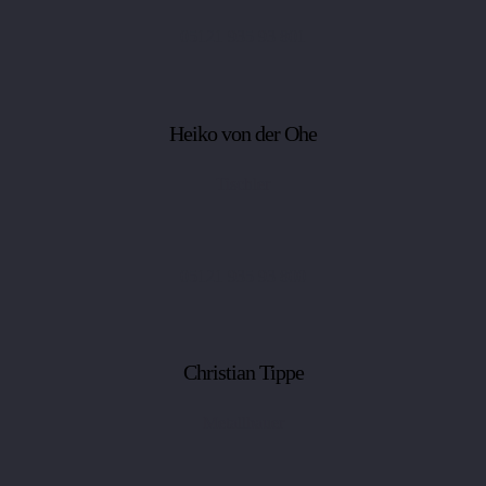
05121 935 93 801
Heiko von der Ohe
Tischler
05121 935 93 800
Christian Tippe
Metallbauer