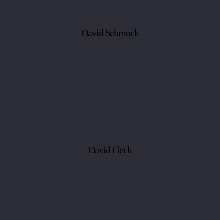
David Schmock
Werkstattleitung
Tischler Meister
05121 935 93 800
David Fleck
Konstrukteur | Visual Artist
Holztechniker