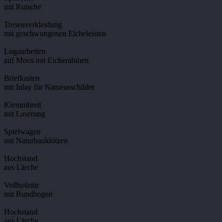
mit Rutsche
Tresenverkleidung
mit geschwungenen Eicheleisten
Logoarbeiten
auf Moos mit Eicherahmen
Briefkasten
mit Inlay für Namensschilder
Klemmbrett
mit Laserung
Spielwagen
mit Naturbauklötzen
Hochstand
aus Lärche
Vollholztür
mit Rundbogen
Hochstand
aus Lärche