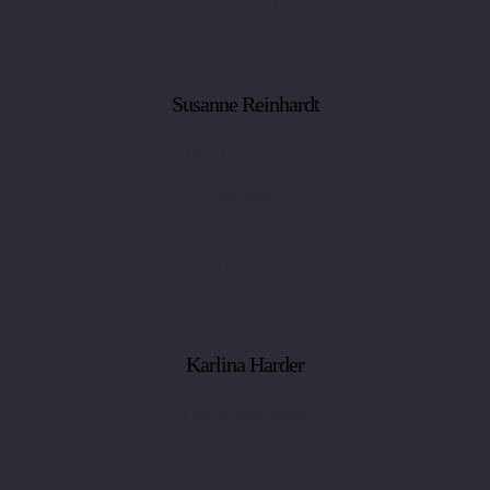
05121 935 93 800
Susanne Reinhardt
Berufspädagogin
Holzbildhauerin
0176 407 922 22
Karlina Harder
Geschäftsführung
Tischler Meisterin