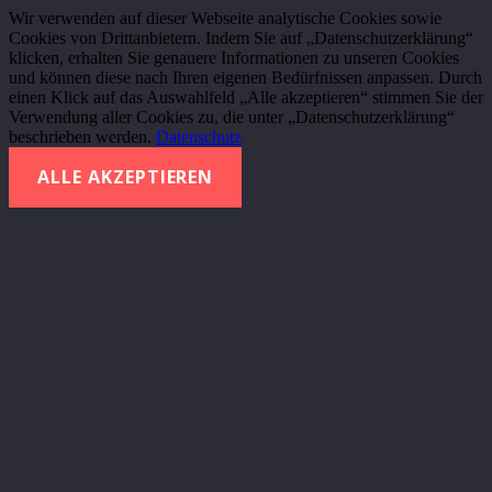
Wir verwenden auf dieser Webseite analytische Cookies sowie
Cookies von Drittanbietern. Indem Sie auf „Datenschutzerklärung“
klicken, erhalten Sie genauere Informationen zu unseren Cookies
und können diese nach Ihren eigenen Bedürfnissen anpassen. Durch
einen Klick auf das Auswahlfeld „Alle akzeptieren“ stimmen Sie der
Verwendung aller Cookies zu, die unter „Datenschutzerklärung“
beschrieben werden.
Datenschutz
ALLE AKZEPTIEREN