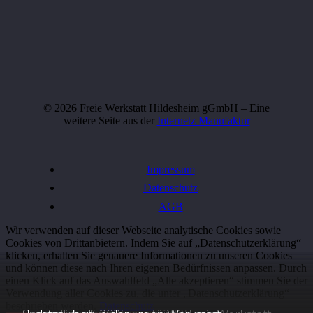
© 2026 Freie Werkstatt Hildesheim gGmbH
– Eine
weitere Seite aus der
Internetz Manufaktur
Impressum
Datenschutz
AGB
Wir verwenden auf dieser Webseite analytische Cookies sowie
Cookies von Drittanbietern. Indem Sie auf „Datenschutzerklärung“
klicken, erhalten Sie genauere Informationen zu unseren Cookies
und können diese nach Ihren eigenen Bedürfnissen anpassen. Durch
einen Klick auf das Auswahlfeld „Alle akzeptieren“ stimmen Sie der
Verwendung aller Cookies zu, die unter „Datenschutzerklärung“
beschrieben werden.
Datenschutz