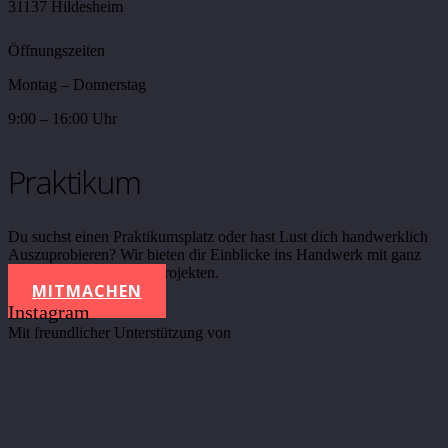
31137 Hildesheim
Öffnungszeiten
Montag – Donnerstag
9:00 – 16:00 Uhr
Praktikum
Du suchst einen Praktikumsplatz oder hast Lust dich handwerklich
Auszuprobieren? Wir bieten dir Einblicke ins Handwerk mit ganz
unterschiedlichen Werkprojekten.
MITMACHEN
Instagram
Mit freundlicher Unterstützung von