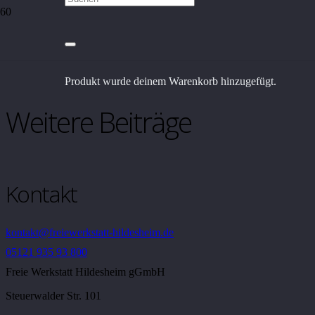
Rundbiegemaschine
Produkt
wurde deinem Warenkorb hinzugefügt.
Weitere Beiträge
Kontakt
kontakt@freiewerkstatt-hildesheim.de
05121 935 93 800
Freie Werkstatt Hildesheim gGmbH
Steuerwalder Str. 101