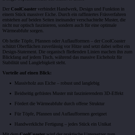
Der
CoolCoaster
verbindet Handwerk, Design und Funktion in
einem Stück massiver Eiche. Durch ein raffiniertes Fräsverfahren
entstehen auf beiden Seiten ineinander verschachtelte Muster, die
nicht nur optisch faszinieren, sondern auch für eine optimale
Wärmeabfuhr sorgen.
Ob heiße Töpfe, Pfannen oder Auflaufformen – der CoolCoaster
schützt Oberflächen zuverlässig vor Hitze und setzt dabei selbst ein
Design-Statement. Die organisch fließenden Linien machen ihn zum
Blickfang auf jedem Tisch, während das massive Eicheholz für
Stabilität und Langlebigkeit steht.
Vorteile auf einen Blick:
Massivholz aus Eiche – robust und langlebig
Beidseitig gefrästes Muster mit faszinierendem 3D-Effekt
Fördert die Wärmeabfuhr durch offene Struktur
Für Töpfe, Pfannen und Auflaufformen geeignet
Handwerkliche Fertigung – jedes Stück ein Unikat
Mit dem
CoolCoaster
wird der praktische Untersetzer zum