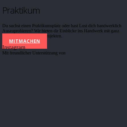
Praktikum
Du suchst einen Praktikumsplatz oder hast Lust dich handwerklich
Auszuprobieren? Wir bieten dir Einblicke ins Handwerk mit ganz
unterschiedlichen Werkprojekten.
MITMACHEN
Instagram
Mit freundlicher Unterstützung von