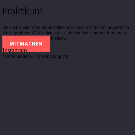
Praktikum
Du suchst einen Praktikumsplatz oder hast Lust dich handwerklich
Auszuprobieren? Wir bieten dir Einblicke ins Handwerk mit ganz
unterschiedlichen Werkprojekten.
MITMACHEN
Instagram
Mit freundlicher Unterstützung von